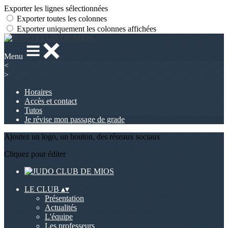
Exporter les lignes sélectionnées
Exporter toutes les colonnes
Exporter uniquement les colonnes affichées
Menu
<
>
Horaires
Accès et contact
Tutos
Je révise mon passage de grade
Ajoutez un logo, un bouton, des réseaux sociaux
Cliquez pour éditer
LE CLUB
▴
▾
Présentation
Actualités
L'équipe
Les professeurs