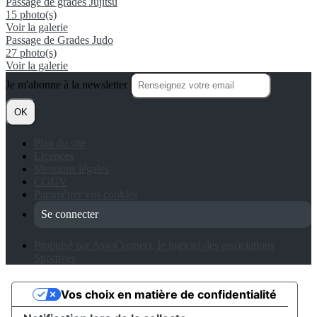
Passage de grades Jujitsu
15 photo(s)
Voir la galerie
Passage de Grades Judo
27 photo(s)
Voir la galerie
Je m'abonne à la newsletter
OK
Plan du site
Licences
Mentions légales
CGUV
Paramétrer vos cookies
Se connecter
Propulsé par AssoConnect, le logiciel des associations
Sportives
Vos choix en matière de confidentialité