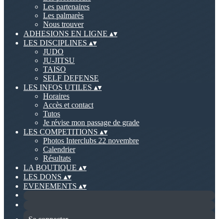
Les partenaires
Les palmarès
Nous trouver
ADHESIONS EN LIGNE
▴
▾
LES DISCIPLINES
▴
▾
JUDO
JU-JITSU
TAISO
SELF DEFENSE
LES INFOS UTILES
▴
▾
Horaires
Accès et contact
Tutos
Je révise mon passage de grade
LES COMPETITIONS
▴
▾
Photos Interclubs 22 novembre
Calendrier
Résultats
LA BOUTIQUE
▴
▾
LES DONS
▴
▾
EVENEMENTS
▴
▾