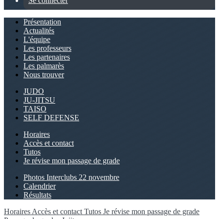
Se connecter
Présentation
Actualités
L'équipe
Les professeurs
Les partenaires
Les palmarès
Nous trouver
JUDO
JU-JITSU
TAISO
SELF DEFENSE
Horaires
Accès et contact
Tutos
Je révise mon passage de grade
Photos Interclubs 22 novembre
Calendrier
Résultats
Horaires
Accès et contact
Tutos
Je révise mon passage de grade