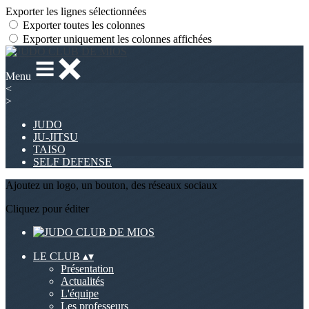
Exporter les lignes sélectionnées
Exporter toutes les colonnes
Exporter uniquement les colonnes affichées
Menu
<
>
JUDO
JU-JITSU
TAISO
SELF DEFENSE
Ajoutez un logo, un bouton, des réseaux sociaux
Cliquez pour éditer
LE CLUB
▴
▾
Présentation
Actualités
L'équipe
Les professeurs