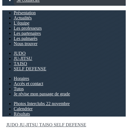
Se connecter
Présentation
Actualités
L'équipe
Les professeurs
Les partenaires
Les palmarès
Nous trouver
JUDO
JU-JITSU
TAISO
SELF DEFENSE
Horaires
Accès et contact
Tutos
Je révise mon passage de grade
Photos Interclubs 22 novembre
Calendrier
Résultats
JUDO
JU-JITSU
TAISO
SELF DEFENSE