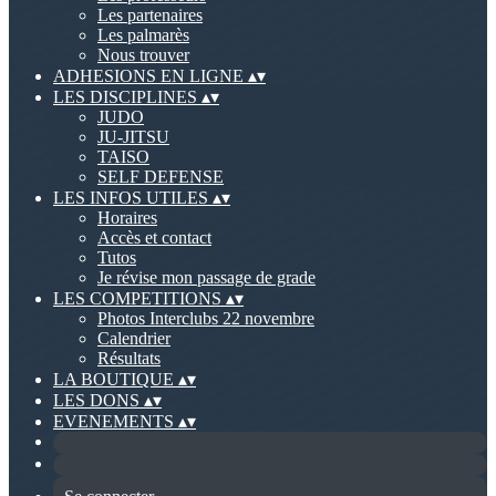
Les partenaires
Les palmarès
Nous trouver
ADHESIONS EN LIGNE
▴
▾
LES DISCIPLINES
▴
▾
JUDO
JU-JITSU
TAISO
SELF DEFENSE
LES INFOS UTILES
▴
▾
Horaires
Accès et contact
Tutos
Je révise mon passage de grade
LES COMPETITIONS
▴
▾
Photos Interclubs 22 novembre
Calendrier
Résultats
LA BOUTIQUE
▴
▾
LES DONS
▴
▾
EVENEMENTS
▴
▾