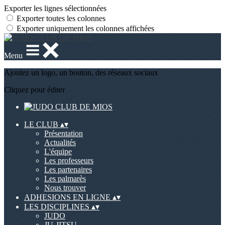
Exporter les lignes sélectionnées
Exporter toutes les colonnes
Exporter uniquement les colonnes affichées
Menu
Ajoutez un logo, un bouton, des réseaux sociaux
Cliquez pour éditer
LE CLUB
▴
▾
Présentation
Actualités
L'équipe
Les professeurs
Les partenaires
Les palmarès
Nous trouver
ADHESIONS EN LIGNE
▴
▾
LES DISCIPLINES
▴
▾
JUDO
JU-JITSU