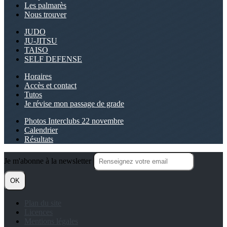
Les palmarès
Nous trouver
JUDO
JU-JITSU
TAISO
SELF DEFENSE
Horaires
Accès et contact
Tutos
Je révise mon passage de grade
Photos Interclubs 22 novembre
Calendrier
Résultats
Je m'abonne à la newsletter
OK
Plan du site
Licences
Mentions légales