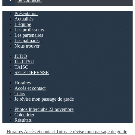
Se connecter
Présentation
Actualités
L'équipe
Les professeurs
Les partenaires
Les palmarès
Nous trouver
JUDO
JU-JITSU
TAISO
SELF DEFENSE
Horaires
Accès et contact
Tutos
Je révise mon passage de grade
Photos Interclubs 22 novembre
Calendrier
Résultats
Horaires
Accès et contact
Tutos
Je révise mon passage de grade