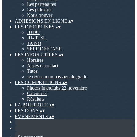
Les partenaires
Les palmarès
Nous trouver
ADHESIONS EN LIGNE
▴
▾
LES DISCIPLINES
▴
▾
JUDO
JU-JITSU
TAISO
SELF DEFENSE
LES INFOS UTILES
▴
▾
Horaires
Accès et contact
Tutos
Je révise mon passage de grade
LES COMPETITIONS
▴
▾
Photos Interclubs 22 novembre
Calendrier
Résultats
LA BOUTIQUE
▴
▾
LES DONS
▴
▾
EVENEMENTS
▴
▾