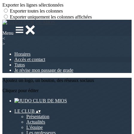
Exporter les lignes sélectionnées
Exporter toutes les colonnes
Exporter uniquement les colonnes affichées
Menu
<
>
Horaires
Accès et contact
Tutos
Je révise mon passage de grade
Ajoutez un logo, un bouton, des réseaux sociaux
Cliquez pour éditer
LE CLUB
▴
▾
Présentation
Actualités
L'équipe
Les professeurs