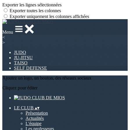
Exporter les lignes sélectionnées
Exporter toutes les colonnes
Exporter uniquement les colonnes affichées
Menu
<
>
JUDO
JU-JITSU
TAISO
SELF DEFENSE
Ajoutez un logo, un bouton, des réseaux sociaux
Cliquez pour éditer
LE CLUB
▴
▾
Présentation
Actualités
L'équipe
Les professeurs