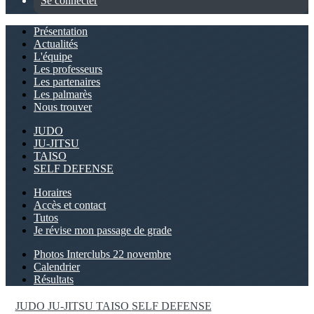
Se connecter
Présentation
Actualités
L'équipe
Les professeurs
Les partenaires
Les palmarès
Nous trouver
JUDO
JU-JITSU
TAISO
SELF DEFENSE
Horaires
Accès et contact
Tutos
Je révise mon passage de grade
Photos Interclubs 22 novembre
Calendrier
Résultats
JUDO
JU-JITSU
TAISO
SELF DEFENSE