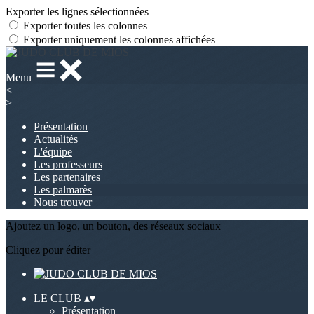
Exporter les lignes sélectionnées
Exporter toutes les colonnes
Exporter uniquement les colonnes affichées
Menu
<
>
Présentation
Actualités
L'équipe
Les professeurs
Les partenaires
Les palmarès
Nous trouver
Ajoutez un logo, un bouton, des réseaux sociaux
Cliquez pour éditer
LE CLUB
▴
▾
Présentation