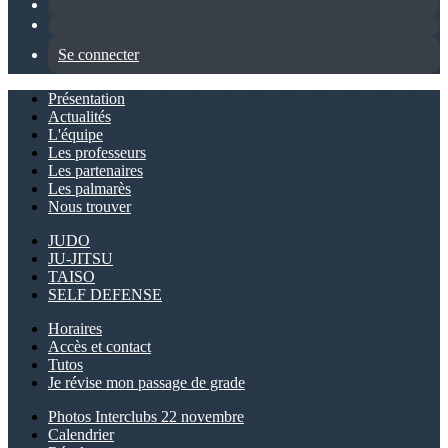
Se connecter
Présentation
Actualités
L'équipe
Les professeurs
Les partenaires
Les palmarès
Nous trouver
JUDO
JU-JITSU
TAISO
SELF DEFENSE
Horaires
Accès et contact
Tutos
Je révise mon passage de grade
Photos Interclubs 22 novembre
Calendrier