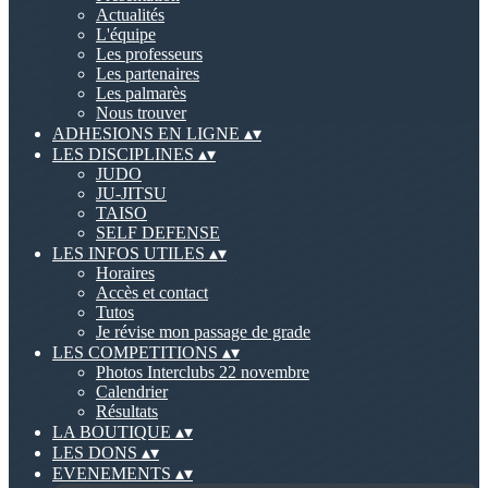
Actualités
L'équipe
Les professeurs
Les partenaires
Les palmarès
Nous trouver
ADHESIONS EN LIGNE
▴
▾
LES DISCIPLINES
▴
▾
JUDO
JU-JITSU
TAISO
SELF DEFENSE
LES INFOS UTILES
▴
▾
Horaires
Accès et contact
Tutos
Je révise mon passage de grade
LES COMPETITIONS
▴
▾
Photos Interclubs 22 novembre
Calendrier
Résultats
LA BOUTIQUE
▴
▾
LES DONS
▴
▾
EVENEMENTS
▴
▾