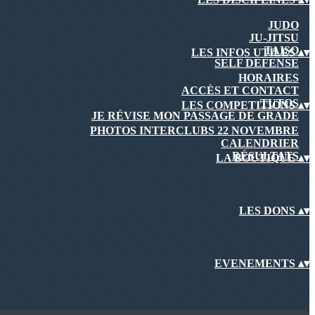
JUDO
JU-JITSU
TAISO
LES INFOS UTILES
▴
▾
SELF DEFENSE
HORAIRES
ACCÈS ET CONTACT
TUTOS
LES COMPETITIONS
▴
▾
JE RÉVISE MON PASSAGE DE GRADE
PHOTOS INTERCLUBS 22 NOVEMBRE
CALENDRIER
RÉSULTATS
LA BOUTIQUE
▴
▾
LES DONS
▴
▾
EVENEMENTS
▴
▾