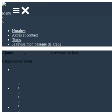
Menu
<
>
Horaires
Accès et contact
Tutos
Je révise mon passage de grade
Ajoutez un logo, un bouton, des réseaux sociaux
Cliquez pour éditer