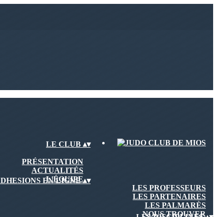
LE CLUB
▴
▾
PRÉSENTATION
ACTUALITÉS
L'ÉQUIPE
DHESIONS EN LIGNE
▴
▾
LES PROFESSEURS
LES PARTENAIRES
LES PALMARÈS
NOUS TROUVER
LES DISCIPLINES
▴
▾