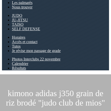
Les palmarès
Nous trouver
JUDO
JU-JITSU
TAISO
SELF DEFENSE
Horaires
Accès et contact
Tutos
Je révise mon passage de grade
Photos Interclubs 22 novembre
Calendrier
Résultats
kimono adidas j350 grain de
riz brodé "judo club de mios"