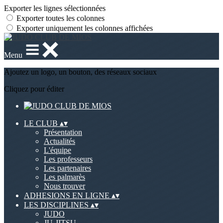
Exporter les lignes sélectionnées
Exporter toutes les colonnes
Exporter uniquement les colonnes affichées
Menu
Ajoutez un logo, un bouton, des réseaux sociaux
Cliquez pour éditer
LE CLUB
▴
▾
Présentation
Actualités
L'équipe
Les professeurs
Les partenaires
Les palmarès
Nous trouver
ADHESIONS EN LIGNE
▴
▾
LES DISCIPLINES
▴
▾
JUDO
JU-JITSU