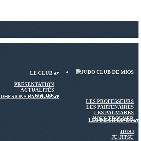
LE CLUB
▴
▾
PRÉSENTATION
ACTUALITÉS
L'ÉQUIPE
DHESIONS EN LIGNE
▴
▾
LES PROFESSEURS
LES PARTENAIRES
LES PALMARÈS
NOUS TROUVER
LES DISCIPLINES
▴
▾
JUDO
JU-JITSU