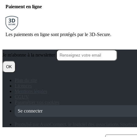
Paiement en ligne
Les paiements en ligne sont protégés par le 3D-Secure.
Je m'abonne à la newsletter
OK
Plan du site
Licences
Mentions légales
CGUV
Paramétrer vos cookies
Se connecter
Propulsé par AssoConnect, le logiciel des associations Sportive