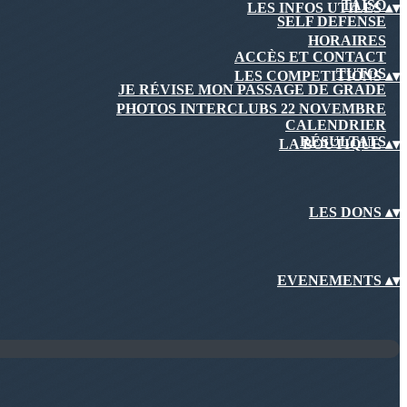
TAISO
LES INFOS UTILES
▴
▾
SELF DEFENSE
HORAIRES
ACCÈS ET CONTACT
TUTOS
LES COMPETITIONS
▴
▾
JE RÉVISE MON PASSAGE DE GRADE
PHOTOS INTERCLUBS 22 NOVEMBRE
CALENDRIER
RÉSULTATS
LA BOUTIQUE
▴
▾
LES DONS
▴
▾
EVENEMENTS
▴
▾