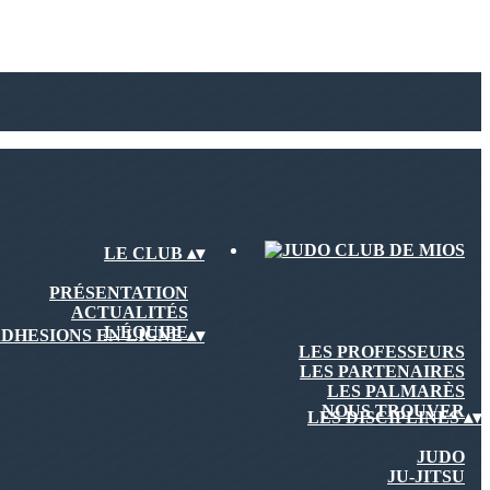
LE CLUB
▴
▾
PRÉSENTATION
ACTUALITÉS
L'ÉQUIPE
DHESIONS EN LIGNE
▴
▾
LES PROFESSEURS
LES PARTENAIRES
LES PALMARÈS
NOUS TROUVER
LES DISCIPLINES
▴
▾
JUDO
JU-JITSU