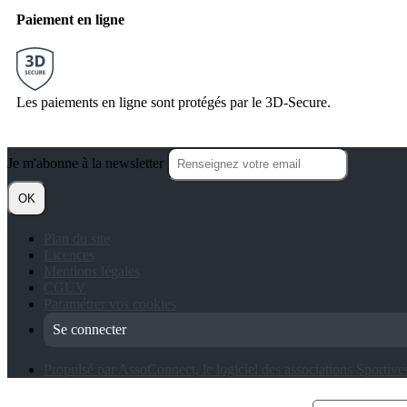
Paiement en ligne
Les paiements en ligne sont protégés par le 3D-Secure.
Je m'abonne à la newsletter
OK
Plan du site
Licences
Mentions légales
CGUV
Paramétrer vos cookies
Se connecter
Propulsé par AssoConnect, le logiciel des associations Sportive