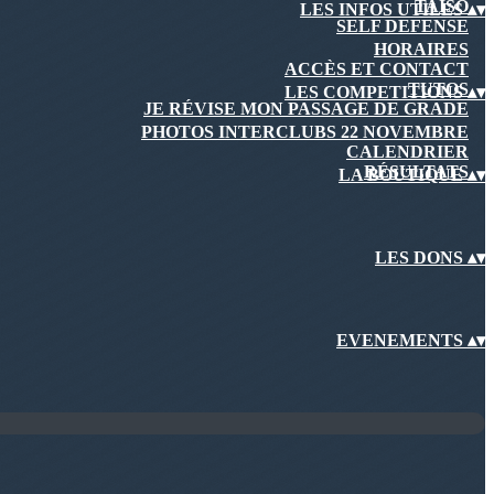
TAISO
LES INFOS UTILES
▴
▾
SELF DEFENSE
HORAIRES
ACCÈS ET CONTACT
TUTOS
LES COMPETITIONS
▴
▾
JE RÉVISE MON PASSAGE DE GRADE
PHOTOS INTERCLUBS 22 NOVEMBRE
CALENDRIER
RÉSULTATS
LA BOUTIQUE
▴
▾
LES DONS
▴
▾
EVENEMENTS
▴
▾