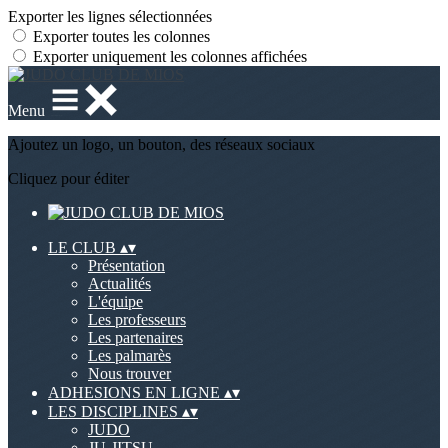
Exporter les lignes sélectionnées
Exporter toutes les colonnes
Exporter uniquement les colonnes affichées
Menu
Ajoutez un logo, un bouton, des réseaux sociaux
Cliquez pour éditer
LE CLUB
▴
▾
Présentation
Actualités
L'équipe
Les professeurs
Les partenaires
Les palmarès
Nous trouver
ADHESIONS EN LIGNE
▴
▾
LES DISCIPLINES
▴
▾
JUDO
JU-JITSU