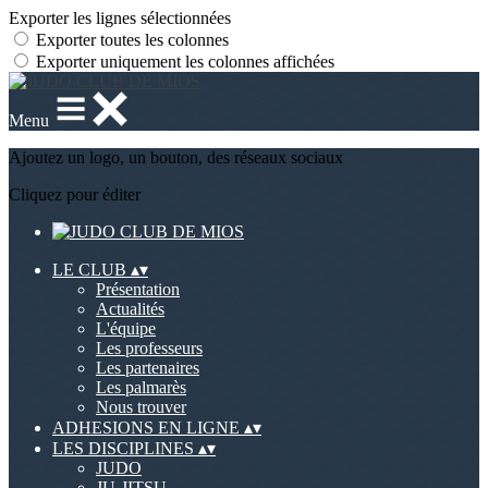
Exporter les lignes sélectionnées
Exporter toutes les colonnes
Exporter uniquement les colonnes affichées
Menu
Ajoutez un logo, un bouton, des réseaux sociaux
Cliquez pour éditer
LE CLUB
▴
▾
Présentation
Actualités
L'équipe
Les professeurs
Les partenaires
Les palmarès
Nous trouver
ADHESIONS EN LIGNE
▴
▾
LES DISCIPLINES
▴
▾
JUDO
JU-JITSU