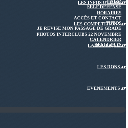
TAISO
LES INFOS UTILES
▴
▾
SELF DEFENSE
HORAIRES
ACCÈS ET CONTACT
TUTOS
LES COMPETITIONS
▴
▾
JE RÉVISE MON PASSAGE DE GRADE
PHOTOS INTERCLUBS 22 NOVEMBRE
CALENDRIER
RÉSULTATS
LA BOUTIQUE
▴
▾
LES DONS
▴
▾
EVENEMENTS
▴
▾