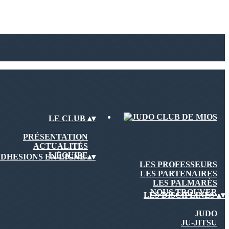
LE CLUB
▴
▾
PRÉSENTATION
ACTUALITÉS
L'ÉQUIPE
DHESIONS EN LIGNE
▴
▾
LES PROFESSEURS
LES PARTENAIRES
LES PALMARÈS
NOUS TROUVER
LES DISCIPLINES
▴
▾
JUDO
JU-JITSU